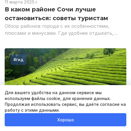
11 марта 2025 г.
В каком районе Сочи лучше
остановиться: советы туристам
Обзор районов города с их особенностями,
плюсами и минусами. Где удобнее отдыхать,
ближе к морю и достопримечательностям.
#
гид
Для вашего удобства на данном сервисе мы
используем файлы cookie, для хранения данных.
9 марта 2025 г.
Продолжая использовать сервис, вы даёте согласие на
Чайные плантации Сочи: где
работу с этими данными.
находятся, как добраться и какие
Хорошо
экскурсии выбрать
Поиск
Календарь
Блог
Подписки
Профиль