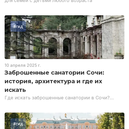
для семей с детьми любого возраста
#
гид
10 апреля 2025 г.
Заброшенные санатории Сочи:
история, архитектура и где их
искать
Где искать заброшенные санатории в Сочи?
Почему закрыт Орджоникидзе, как найти
санаторий Волна и Приморье
#
гид