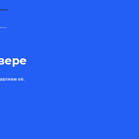
вере
авляем её.