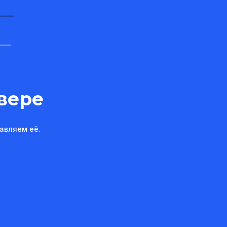
вере
авляем её.