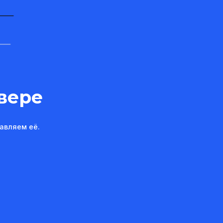
вере
авляем её.