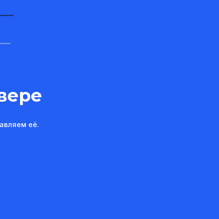
вере
авляем её.