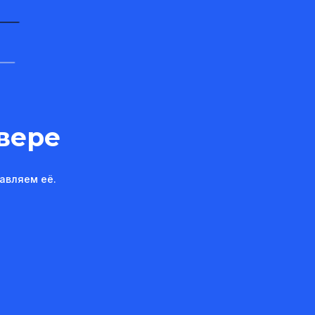
вере
авляем её.