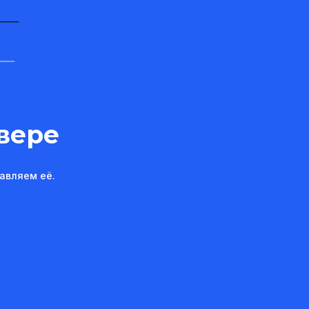
вере
авляем её.