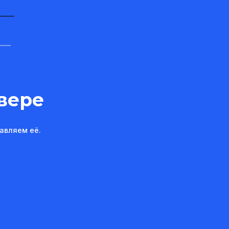
вере
авляем её.