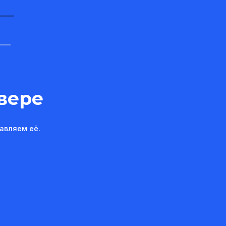
вере
авляем её.