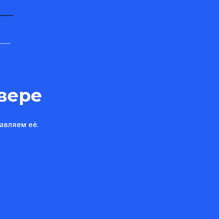
вере
авляем её.