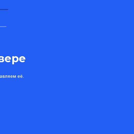
вере
авляем её.