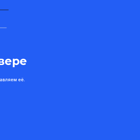
вере
авляем её.