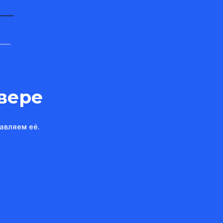
вере
авляем её.