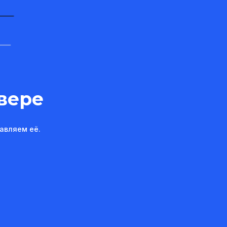
вере
авляем её.