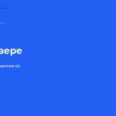
вере
авляем её.