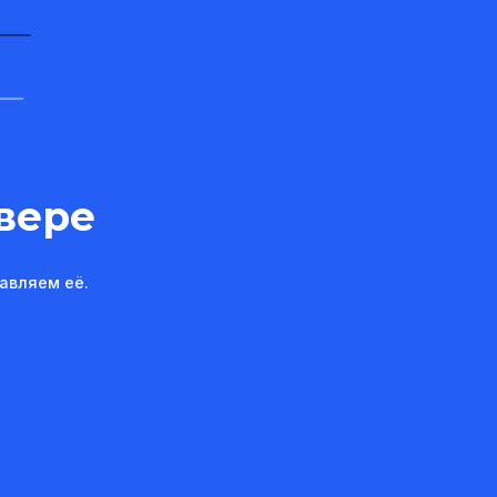
вере
авляем её.