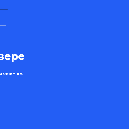
вере
авляем её.