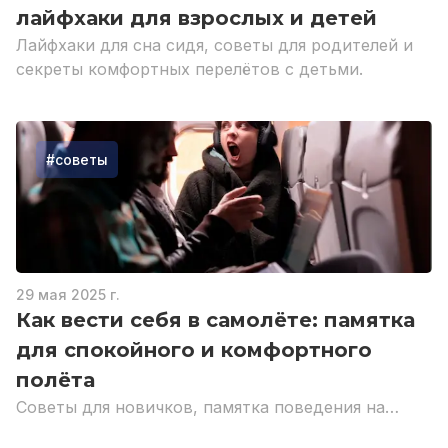
лайфхаки для взрослых и детей
Лайфхаки для сна сидя, советы для родителей и
секреты комфортных перелётов с детьми.
#
советы
29 мая 2025 г.
Как вести себя в самолёте: памятка
для спокойного и комфортного
полёта
Советы для новичков, памятка поведения на
борту, что нельзя делать, как проходит питание и