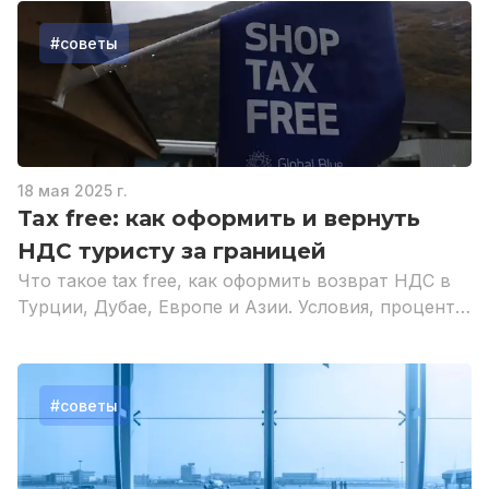
#
советы
18 мая 2025 г.
Tax free: как оформить и вернуть
НДС туристу за границей
Что такое tax free, как оформить возврат НДС в
Турции, Дубае, Европе и Азии. Условия, проценты
возврата, минимальные суммы и советы для
туристов.
#
советы